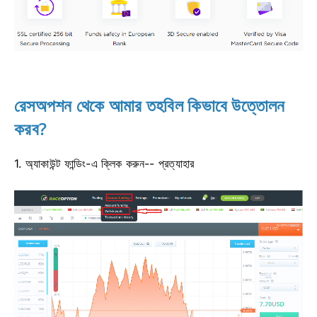
রেসঅপশন থেকে আমার তহবিল কিভাবে উত্তোলন
করব?
1. অ্যাকাউন্ট ফান্ডিং-এ ক্লিক করুন-- প্রত্যাহার