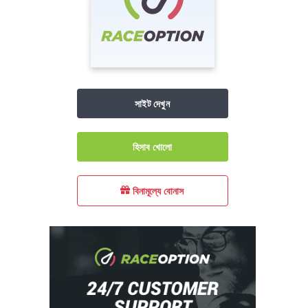
সাইট দেখুন
হিসাব খোলো
বিনামূল্যে বোনাস