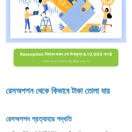
Raceoption নিবন্ধন করুন এবং বিনামূল্যে & 10,000 পান $
নতুনদের জন্য বিনামূল্যে 10,000 ডলার পান
রেসঅপশন থেকে কিভাবে টাকা তোলা যায়
রেসঅপশন প্রত্যাহার পদ্ধতি