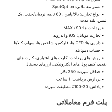
بستر معاملاتی:
SpotOption
انواع تجارت:
بالا/پایین
، 60 ثانیه، نردبان/جفت، یک
لمس، بلند مدت
پرداخت ها:
90٪ MAX
تجارت موبایل:
iOS و اندروید
دارایی ها:
CFD ها، فارکس،
شاخص ها، سهام، کالاها
حساب دمو:
بله
روش های پرداخت:
کارت های اعتباری،
کارت های
نقدی، کیف پول های الکترونیکی، ارزهای دیجیتال
حداقل سپرده:
250 دلار
پردازش برداشت:
1 ساعت
پاداش:
20-100٪ مطابقت سپرده
پلت فرم معاملاتی