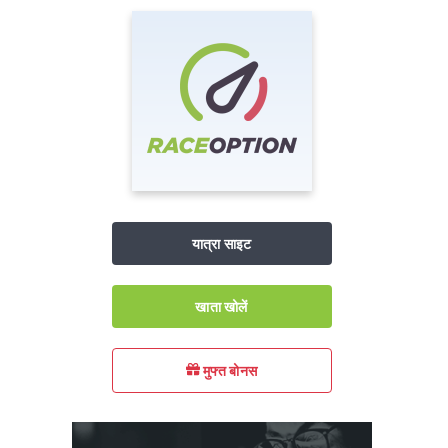
यात्रा साइट
खाता खोलें
मुफ्त बोनस