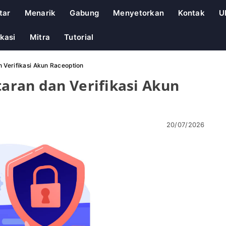
tar
Menarik
Gabung
Menyetorkan
Kontak
U
ikasi
Mitra
Tutorial
 Verifikasi Akun Raceoption
aran dan Verifikasi Akun
20/07/2026