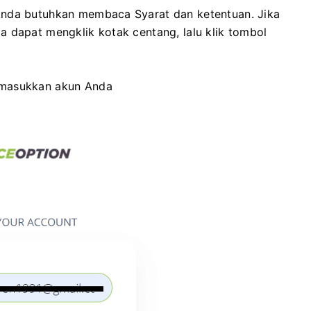
 Anda butuhkan membaca Syarat dan ketentuan.
Jika
 dapat mengklik kotak centang, lalu klik tombol
 masukkan akun Anda