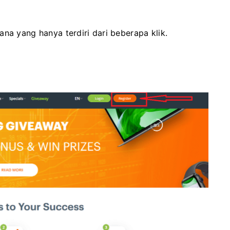
na yang hanya terdiri dari beberapa klik.