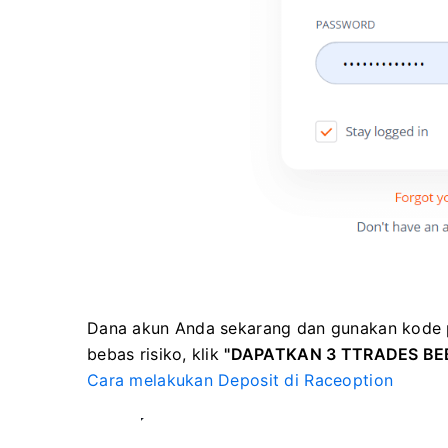
Dana akun Anda sekarang dan gunakan kode 
bebas risiko, klik
"DAPATKAN 3 TTRADES BEB
Cara melakukan Deposit di Raceoption