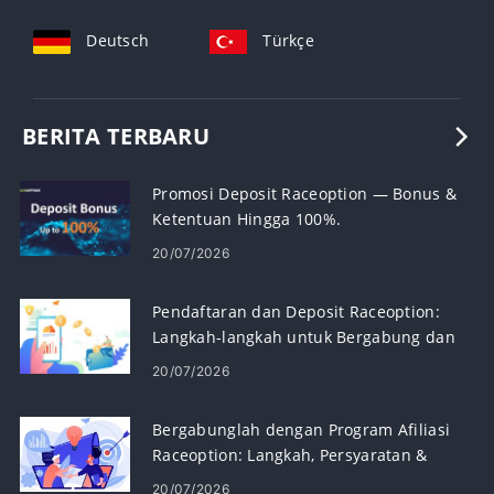
Deutsch
Türkçe
BERITA TERBARU
Promosi Deposit Raceoption — Bonus &
Ketentuan Hingga 100%.
20/07/2026
Pendaftaran dan Deposit Raceoption:
Langkah-langkah untuk Bergabung dan
Mendanai Akun Anda
20/07/2026
Bergabunglah dengan Program Afiliasi
Raceoption: Langkah, Persyaratan &
Pembayaran
20/07/2026