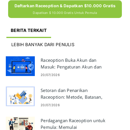
Daftarkan Raceoption & Dapatkan $10.000 Gratis
Dapatkan $ 10.000 Gratis Untuk Pemula
BERITA TERKAIT
LEBIH BANYAK DARI PENULIS
Raceoption Buka Akun dan
Masuk: Pengaturan Akun dan
Langkah Masuk
20/07/2026
Setoran dan Penarikan
Raceoption: Metode, Batasan,
Waktu Pemrosesan
20/07/2026
Perdagangan Raceoption untuk
Pemula: Memulai