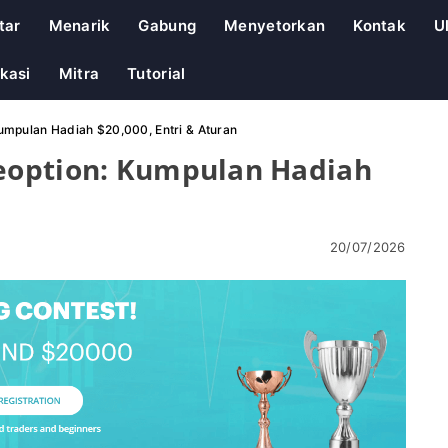
tar
Menarik
Gabung
Menyetorkan
Kontak
U
ikasi
Mitra
Tutorial
mpulan Hadiah $20,000, Entri & Aturan
eoption: Kumpulan Hadiah
20/07/2026