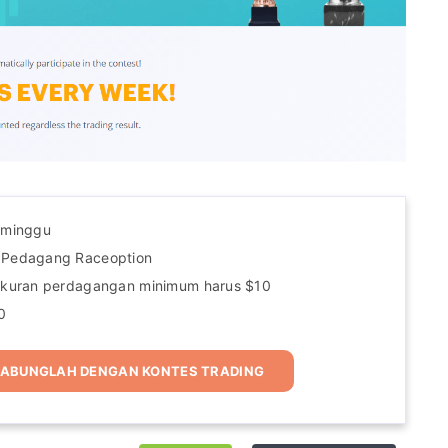
 minggu
Pedagang Raceoption
kuran perdagangan minimum harus $10
0
ABUNGLAH DENGAN KONTES TRADING