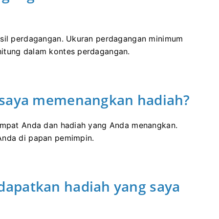
asil perdagangan.
Ukuran perdagangan minimum
itung dalam kontes perdagangan.
a saya memenangkan hadiah?
 tempat Anda dan hadiah yang Anda menangkan.
Anda di papan pemimpin.
dapatkan hadiah yang saya