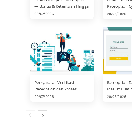
— Bonus & Ketentuan Hingga
Raceoption C
100%.
Detail Promos
20/07/2026
20/07/2026
Persyaratan Verifikasi
Raceoption D
Raceoption dan Proses
Masuk: Buat 
Langkah demi Langkah
Anda
20/07/2026
20/07/2026