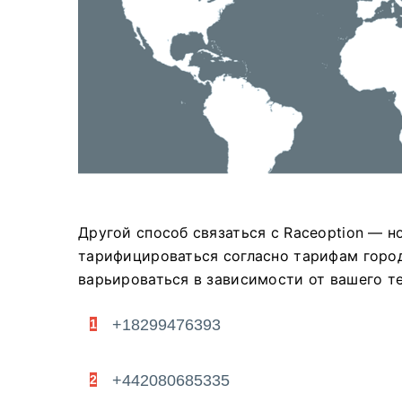
Другой способ связаться с Raceoption — 
тарифицироваться согласно тарифам город
варьироваться в зависимости от вашего т
+18299476393
1
+442080685335
2