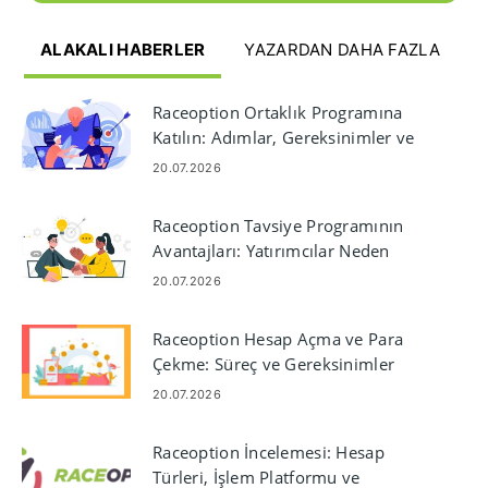
ALAKALI HABERLER
YAZARDAN DAHA FAZLA
Raceoption Ortaklık Programına
Katılın: Adımlar, Gereksinimler ve
Ödemeler
20.07.2026
Raceoption Tavsiye Programının
Avantajları: Yatırımcılar Neden
Raceoption'ı Seçiyor?
20.07.2026
Raceoption Hesap Açma ve Para
Çekme: Süreç ve Gereksinimler
20.07.2026
Raceoption İncelemesi: Hesap
Türleri, İşlem Platformu ve