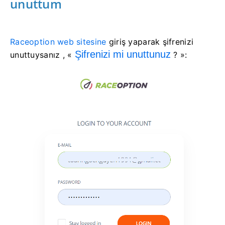
unuttum
Raceoption web sitesine
giriş yaparak şifrenizi
Şifrenizi mi unuttunuz
unuttuysanız , «
?
»: