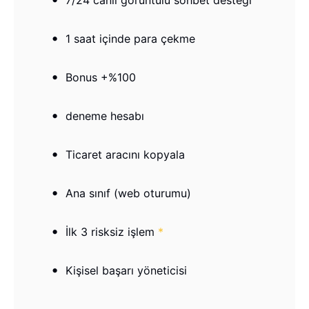
7/24 canlı görüntülü sohbet desteği
1 saat içinde para çekme
Bonus +%100
deneme hesabı
Ticaret aracını kopyala
Ana sınıf (web oturumu)
İlk 3 risksiz işlem
*
Kişisel başarı yöneticisi