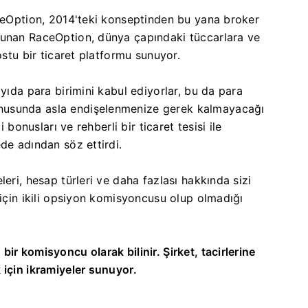
aceOption, 2014'teki konseptinden bu yana broker
lunan RaceOption, dünya çapındaki tüccarlara ve
ostu bir ticaret platformu sunuyor.
yıda para birimini kabul ediyorlar, bu da para
nusunda asla endişelenmenize gerek kalmayacağı
i bonusları ve rehberli bir ticaret tesisi ile
de adından söz ettirdi.
eri, hesap türleri ve daha fazlası hakkında sizi
 için ikili opsiyon komisyoncusu olup olmadığı
bir komisyoncu olarak bilinir.
Şirket, tacirlerine
 için ikramiyeler sunuyor.