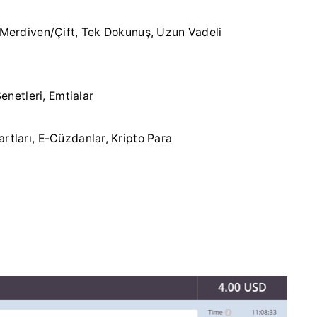
e, Merdiven/Çift, Tek Dokunuş, Uzun Vadeli
enetleri, Emtialar
rtları, E-Cüzdanlar, Kripto Para