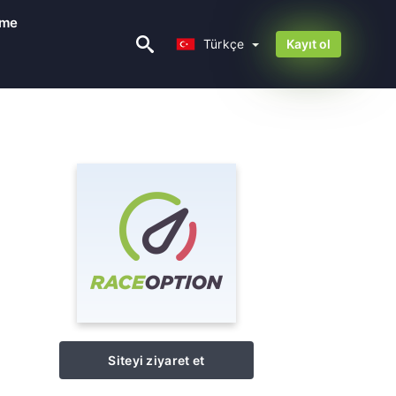
eme
Türkçe
Türkçe
Kayıt ol
Siteyi ziyaret et