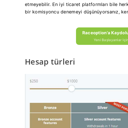
etmeyebilir.
En iyi ticaret platformları bile he
bir komisyoncu denemeyi düşünüyorsanız, kendi
Raceoption'a Kaydolu
Yeni Başlayanlar Iç
Hesap türleri