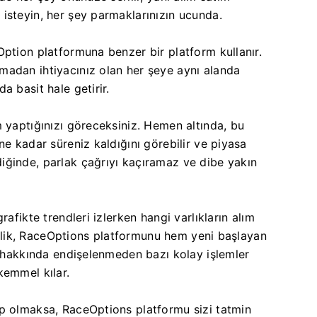
isteyin, her şey parmaklarınızın ucunda.
Option platformuna benzer bir platform kullanır.
madan ihtiyacınız olan her şeye aynı alanda
a basit hale getirir.
 yaptığınızı göreceksiniz.
Hemen altında, bu
ne kadar süreniz kaldığını görebilir ve piyasa
iğinde, parlak çağrıyı kaçıramaz ve dibe yakın
afikte trendleri izlerken hangi varlıkların alım
lirlik, RaceOptions platformunu hem yeni başlayan
r hakkında endişelenmeden bazı kolay işlemler
kemmel kılar.
ip olmaksa, RaceOptions platformu sizi tatmin