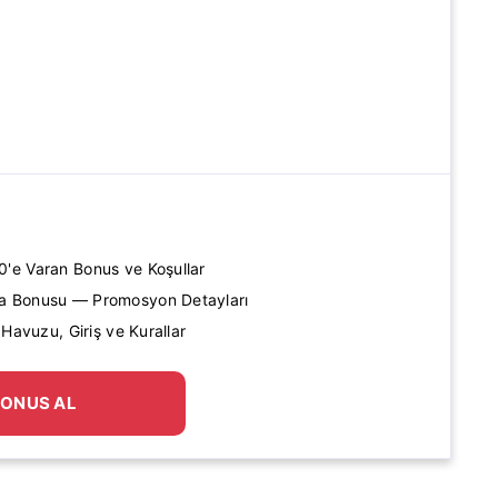
'e Varan Bonus ve Koşullar
ma Bonusu — Promosyon Detayları
Havuzu, Giriş ve Kurallar
ONUS AL