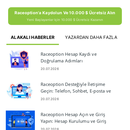
Raceoption'a Kaydolun Ve 10.000 $ Ücretsiz Alın
Yeni Başlayanlar Için 10.000 $ Ücretsiz Kazanın
ALAKALI HABERLER
YAZARDAN DAHA FAZLA
Raceoption Hesap Kaydı ve
Doğrulama Adımları
20.07.2026
Raceoption Desteğiyle İletişime
Geçin: Telefon, Sohbet, E-posta ve
Yanıt Süreleri
20.07.2026
Raceoption Hesap Açın ve Giriş
Yapın: Hesap Kurulumu ve Giriş
Adımları
20.07.2026