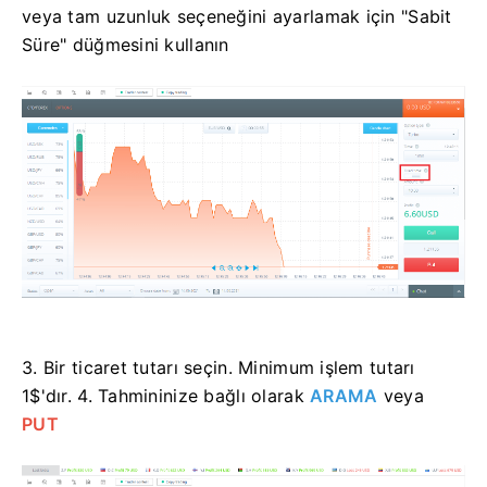
veya tam uzunluk seçeneğini ayarlamak için "Sabit
Süre" düğmesini kullanın
3. Bir ticaret tutarı seçin.
Minimum işlem tutarı
1$'dır.
4. Tahmininize bağlı olarak
ARAMA
veya
PUT