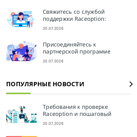
пополнить свой счет
Свяжитесь со службой
поддержки Raceoption:
телефон, чат, электронная
20.07.2026
почта и время ответа
Присоединяйтесь к
партнерской программе
Raceoption: шаги, требования
20.07.2026
и выплаты
ПОПУЛЯРНЫЕ НОВОСТИ
Требования к проверке
Raceoption и пошаговый
процесс
20.07.2026