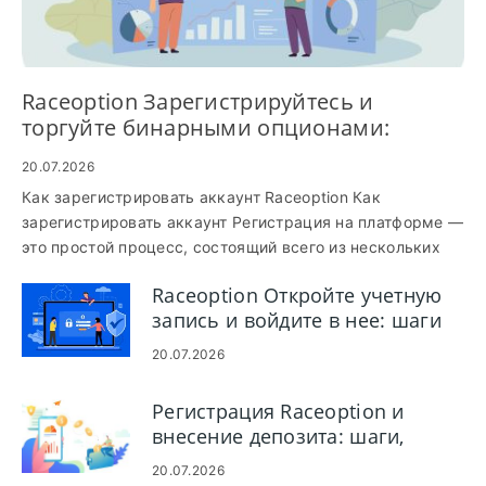
Raceoption Зарегистрируйтесь и
торгуйте бинарными опционами:
учетная запись и этапы торговли
20.07.2026
Как зарегистрировать аккаунт Raceoption Как
зарегистрировать аккаунт Регистрация на платформе —
это простой процесс, состоящий всего из нескольких
кликов. ...
Raceoption Откройте учетную
запись и войдите в нее: шаги
по настройке учетной записи
20.07.2026
и входу в систему
Регистрация Raceoption и
внесение депозита: шаги,
чтобы присоединиться и
20.07.2026